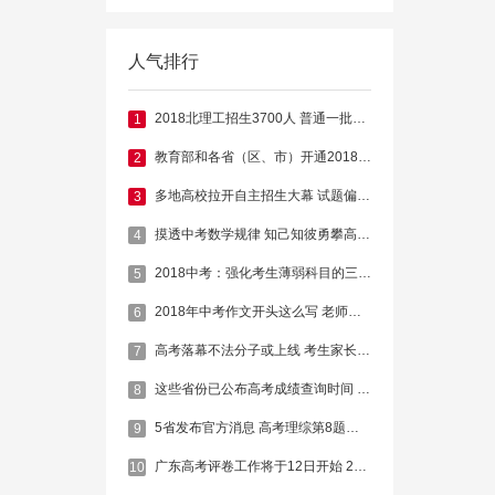
人气排行
2018北理工招生3700人 普通一批实行"0退档0调剂"
1
教育部和各省（区、市）开通2018年高考举报电话
2
多地高校拉开自主招生大幕 试题偏重时事、推理等
3
摸透中考数学规律 知己知彼勇攀高峰(图)
4
2018中考：强化考生薄弱科目的三大技巧
5
2018年中考作文开头这么写 老师给你打高分
6
高考落幕不法分子或上线 考生家长谨防八大骗术
7
这些省份已公布高考成绩查询时间 多在本月下旬
8
5省发布官方消息 高考理综第8题选A或B均给6分
9
广东高考评卷工作将于12日开始 25日左右成绩放榜
10