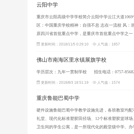
云阳中学
重庆市云阳高级中学学校简介云阳中学云江大道1069
区：中国重庆学校精神：自强不息 志在一流校 风：崇
原四川省首批重点中学，是重庆市首批重点中学之一
先进，师资力量雄厚，学校管理
更新时间：2018/11/5 0:29:10
人气值：1857
佛山市南海区里水镇展旗学校
学历层次：九年一贯制学校 招生电话：0757-85
更新时间：2018/8/3 18:51:19
人气值：1574
重庆鲁能巴蜀中学
硬件设施鲁能巴蜀中学教学设施先进，各班教室均配
礼堂、现代化标准塑胶田径场、12个标准塑胶篮球场
卫生间的学生公寓，是一所现代化的殿堂级中学。办