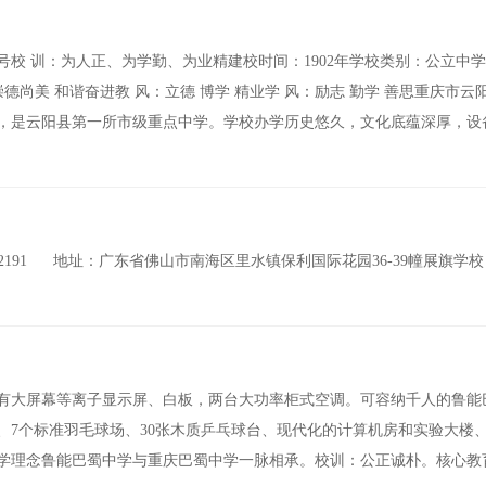
号校 训：为人正、为学勤、为业精建校时间：1902年学校类别：公立中
德尚美 和谐奋进教 风：立德 博学 精业学 风：励志 勤学 善思重庆市云
，是云阳县第一所市级重点中学。学校办学历史悠久，文化底蕴深厚，设
682191 地址：广东省佛山市南海区里水镇保利国际花园36-39幢展旗
有大屏幕等离子显示屏、白板，两台大功率柜式空调。可容纳千人的鲁能
、7个标准羽毛球场、30张木质乒乓球台、现代化的计算机房和实验大楼
学理念鲁能巴蜀中学与重庆巴蜀中学一脉相承。校训：公正诚朴。核心教