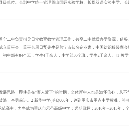
正县级单位。长郡中学统一管理麓山国际实验学校、长郡双语实验中学、长
普宁二中负责指导日常教育教学管理工作，共享二中优质办学资源，借鉴
成立董事会，董事长周日贤先生是普宁市知名企业家，中国纺织服装商会
中部有84个班，学生4千余人，小学部50个班，学生2千余人。[1]教
发展思路，即使是在"寄人篱下"的时期，全体新中人也是满怀信心，从不
，奋勇前进。2 新华中学(4张)006年，达到重庆市重点中学标准，验
化示范高中，力争成为重庆市示范高级中学；远期目标：2010年--2015年，