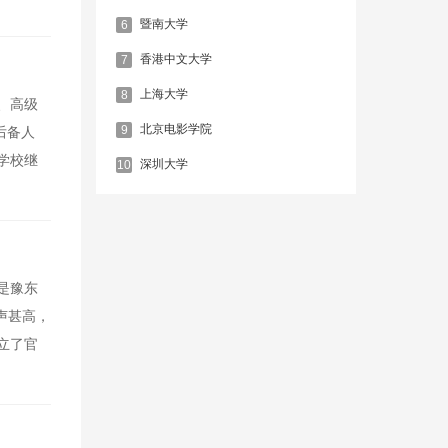
暨南大学
6
香港中文大学
7
上海大学
8
中、高级
北京电影学院
9
后备人
，学校继
深圳大学
10
是豫东
声甚高，
立了官