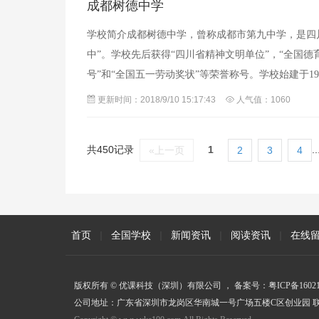
成都树德中学
学校简介成都树德中学，曾称成都市第九中学，是四川
中”。学校先后获得“四川省精神文明单位”，“全国德
号”和“全国五一劳动奖状”等荣誉称号。学校始建于1
开，西有树德”之称（摘自《大公报
更新时间：2018/9/10 15:17:43
人气值：1060
共450记录
1
..
«上一页
2
3
4
首页
|
全国学校
|
新闻资讯
|
阅读资讯
|
在线
版权所有 © 优课科技（深圳）有限公司 ，
备案号：粤ICP备16021
公司地址：广东省深圳市龙岗区华南城一号广场五楼C区创业园 联系电话：075