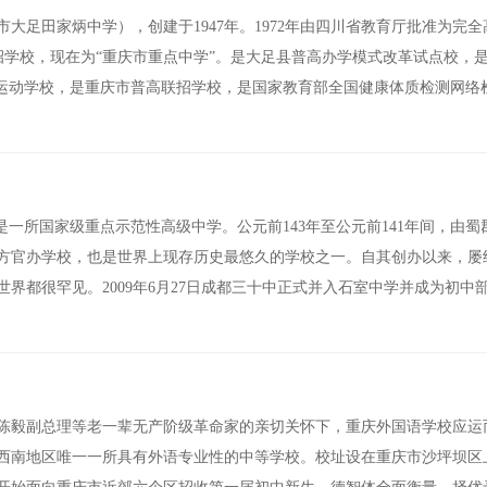
大足田家炳中学），创建于1947年。1972年由四川省教育厅批准为完全
庆市联招学校，现在为“重庆市重点中学”。是大足县普高办学模式改革试点校，
目运动学校，是重庆市普高联招学校，是国家教育部全国健康体质检测网络
是一所国家级重点示范性高级中学。公元前143年至公元前141年间，由蜀
地方官办学校，也是世界上现存历史最悠久的学校之一。自其创办以来，屡
界都很罕见。2009年6月27日成都三十中正式并入石室中学并成为初中
、陈毅副总理等老一辈无产阶级革命家的亲切关怀下，重庆外国语学校应运
西南地区唯一一所具有外语专业性的中等学校。校址设在重庆市沙坪坝区