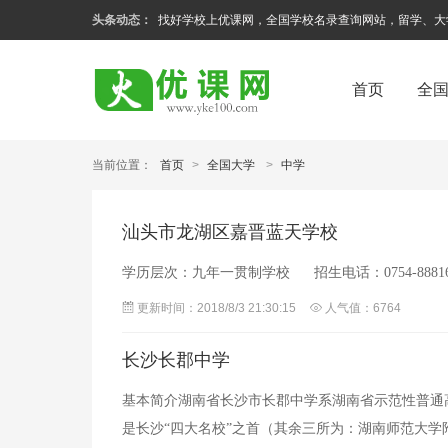
头条动态：
找好学校上优课网，全国学校名录查询网站，留学、大
首页
全
当前位置：
首页
>
全国大学
>
中学
汕头市龙湖区嘉晋蓝天学校
学历层次：九年一贯制学校 招生电话：0754-88
更新时间：2018/8/3 21:30:15
人气值：6764
长沙长郡中学
基本简介湖南省长沙市长郡中学系湖南省示范性普通高
是长沙“四大名校”之首（其余三所为：湖南师范大学