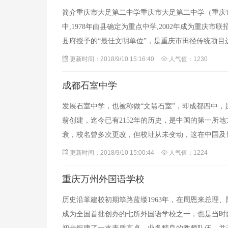
简介重庆市大足第二中学重庆市大足第二中学（重庆市
中,1978年由县确定为重点中学,2002年成为重
县府授予的“最佳文明单位”，是重庆市田径传统项
校。重庆市大足第二中学原校址在大
更新时间：2018/9/10 15:16:40
人气值：1230
成都石室中学
发展石室中学，也被称做“文翁石室”，即成都四中，
翁创建，迄今已有2152年的历史，是中国的第一所
衰，校名曾多次更改，但校址从未变动，这在中国及世
秋季开始正式招生。2010年8月
更新时间：2018/9/10 15:00:44
人气值：1224
重庆万州外国语学校
历史沿革建校初期筚路蓝缕1963年，在周恩来总理
成为全国首批创办的七所外国语学校之一，也是当时