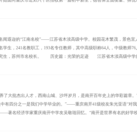
开始面向重庆市近郊六个区招收第一届初中新生，德智体全面衡量、择优
置
名闻遐迩的“江南名校”——江苏省木渎高级中学。校园花木繁茂，景色宜
名学生，241名教职工，193名专任教师，其中高级职称64人，中级教师7
研究生，苏州市名校长。 历史篇：光荣的足迹 江苏省木渎高级中学
培养了大批杰出人才，西南山城、沙坪岁月，是南开百年史上的华彩篇章。
心组员中有四分之一是我们中学毕业的。”——重庆南开41级校友朱光亚语“对
 ——著名经济学家重庆南开中学友吴敬琏回忆。“南开是世界有名的好学