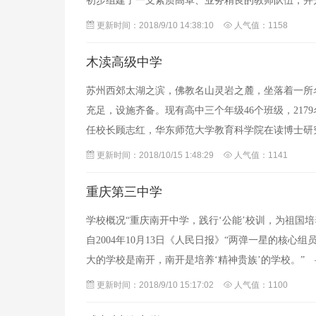
初步组建了一支素质高卓、业务精良的教师队伍，并
开设英、俄两个语种，外语分小班授课，其他课程设
更新时间：2018/9/10 14:38:10
人气值：1158
木渎高级中学
苏州西郊太湖之滨，佛教名山灵岩之麓，坐落着一所
充足，设施齐备。现有高中三个年级46个班级，2179
任校长顾志红，华东师范大学教育科学院在读博士
是私立吴西中学，创办于1937年
更新时间：2018/10/15 1:48:29
人气值：1141
重庆第三中学
学校概况“重庆南开中学，践行‘公能’校训，为祖国
自2004年10月13日《人民日报》“两弹一星的核
大的学校是南开，南开是培养‘精神贵族’的学校。”
——中国革命的先行者孙中山
更新时间：2018/9/10 15:17:02
人气值：1100