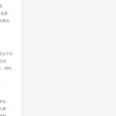
高
是县委，
检测点
郡太守文
经兴
部，同年
而生，
上桥，