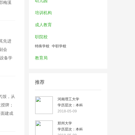
幼儿园
郡梅溪
培训机构
成人教育
职院校
其先进
特殊学校
中职学校
副会
学设备学
教育局
推荐
气馁，从
河南理工大学
收授牌；
学历层次：本科
2018-05-09
全面建成
郑州大学
学历层次：本科