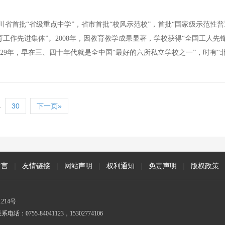
省首批“省级重点中学”，省市首批“校风示范校”，首批“国家级示范性普
育工作先进集体”。2008年，因教育教学成果显著，学校获得“全国工人先
929年，早在三、四十年代就是全中国“最好的六所私立学校之一”，时有“
.
30
下一页»
留言
|
友情链接
|
网站声明
|
权利通知
|
免责声明
|
版权政策
214号
5-84041123，15302774106