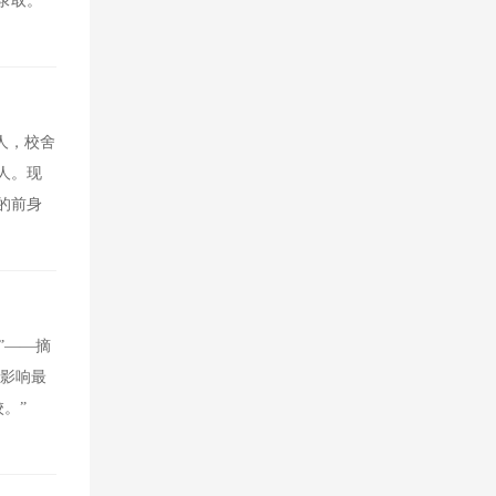
录取。
人，校舍
6人。现
的前身
”——摘
我影响最
校。”