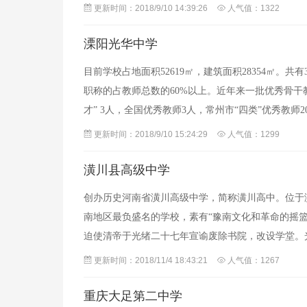
念：教育以人为本，校长以教师为本，教师以学生为
更新时间：2018/9/10 14:39:26
人气值：1322
溧阳光华中学
目前学校占地面积52619㎡，建筑面积28354㎡。共
职称的占教师总数的60%以上。近年来一批优秀骨干
才” 3人，全国优秀教师3人，常州市“四类”优秀教师
承“光华
更新时间：2018/9/10 15:24:29
人气值：1299
潢川县高级中学
创办历史河南省潢川高级中学，简称潢川高中。位于潢川
南地区最负盛名的学校，素有“豫南文化和革命的摇
迫使清帝于光绪二十七年宣谕废除书院，改设学堂。光
立光州中学堂.是豫东南创办最早
更新时间：2018/11/4 18:43:21
人气值：1267
重庆大足第二中学