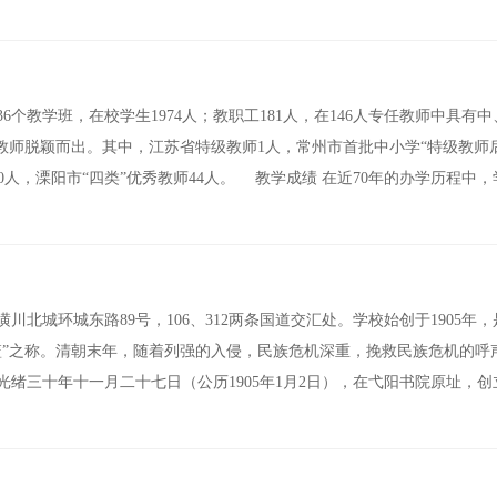
本
有36个教学班，在校学生1974人；教职工181人，在146人专任教师中具有
教师脱颖而出。其中，江苏省特级教师1人，常州市首批中小学“特级教师
20人，溧阳市“四类”优秀教师44人。 教学成绩 在近70年的办学历程中
北城环城东路89号，106、312两条国道交汇处。学校始创于1905年，
篮”之称。清朝末年，随着列强的入侵，民族危机深重，挽救民族危机的呼
绪三十年十一月二十七日（公历1905年1月2日），在弋阳书院原址，创