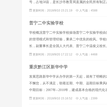
号，占地58亩，是长沙市教育局直属的全民所有制
湖中学、湘郡未来实验学校、长郡芙蓉中学、湖
更新时间：2018/9/10 15:21:19
人气值：4588
普宁二中实验学校
学校概况普宁二中实验学校操场普宁二中实验学校由
的管理模式和管理经验，秉承二中优良的校风。学校
长，副董事长是全国人大代表、普宁二中温俊义校长。初
校各种教育教学设施均按省一级学校标准设计和建
更新时间：2018/9/20 17:22:12
人气值：4468
重庆黔江区新华中学
发展思路新华中学从办学的第一天起，就有了明晰的
不懈怠，从不满足，朝着近期、中期、远期目标乘风破浪
中期目标：2007年--2010年，建成基本合格的现代
现代化的示范高中
更新时间：2018/9/10 15:16:52
人气值：2399